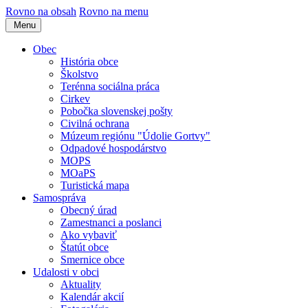
Rovno na obsah
Rovno na menu
Menu
Obec
História obce
Školstvo
Terénna sociálna práca
Cirkev
Pobočka slovenskej pošty
Civilná ochrana
Múzeum regiónu "Údolie Gortvy"
Odpadové hospodárstvo
MOPS
MOaPS
Turistická mapa
Samospráva
Obecný úrad
Zamestnanci a poslanci
Ako vybaviť
Štatút obce
Smernice obce
Udalosti v obci
Aktuality
Kalendár akcií