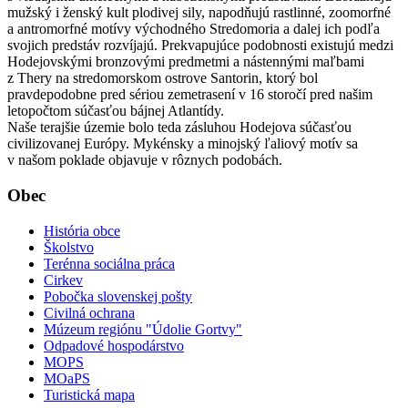
mužský i ženský kult plodivej sily, napodňujú rastlinné, zoomorfné
a antromorfné motívy východného Stredomoria a dalej ich podľa
svojich predstáv rozvíjajú. Prekvapujúce podobnosti existujú medzi
Hodejovskými bronzovými predmetmi a nástennými maľbami
z Thery na stredomorskom ostrove Santorin, ktorý bol
pravdepodobne pred sériou zemetrasení v 16 storočí pred našim
letopočtom súčasťou bájnej Atlantídy.
Naše terajšie územie bolo teda zásluhou Hodejova súčasťou
civilizovanej Európy. Mykénsky a minojský ľaliový motív sa
v našom poklade objavuje v rôznych podobách.
Obec
História obce
Školstvo
Terénna sociálna práca
Cirkev
Pobočka slovenskej pošty
Civilná ochrana
Múzeum regiónu "Údolie Gortvy"
Odpadové hospodárstvo
MOPS
MOaPS
Turistická mapa