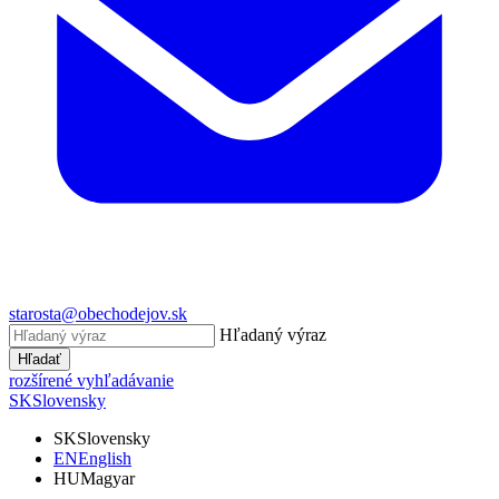
starosta@obechodejov.sk
Hľadaný výraz
Hľadať
rozšírené vyhľadávanie
SK
Slovensky
SK
Slovensky
EN
English
HU
Magyar