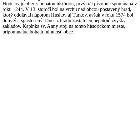
Hodejov je obec s bohatou históriou, prvýkrát písomne spomínaná v
roku 1244. V 13. storočí bol na vrchu nad obcou postavený hrad,
ktorý odolával náporom Husitov aj Turkov, avšak v roku 1574 bol
dobytý a spustošený. Dnes z hradu zostali len nepatrné zvyšky
základov. Kaplnka sv. Anny stojí na tomto historickom mieste,
pripomínajúc bohatú minulosť obce.