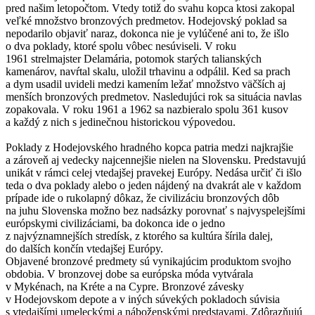
pred našim letopočtom. Vtedy totiž do svahu kopca ktosi zakopal
veľké množstvo bronzových predmetov. Hodejovský poklad sa
nepodarilo objaviť naraz, dokonca nie je vylúčené ani to, že išlo
o dva poklady, ktoré spolu vôbec nesúviseli. V roku
1961 strelmajster Delamária, potomok starých talianských
kamenárov, navŕtal skalu, uložil trhavinu a odpálil. Ked sa prach
a dym usadil uvideli medzi kamením ležať množstvo väčších aj
menších bronzových predmetov. Nasledujúci rok sa situácia navlas
zopakovala. V roku 1961 a 1962 sa nazbieralo spolu 361 kusov
a každý z nich s jedinečnou historickou výpovedou.
Poklady z Hodejovského hradného kopca patria medzi najkrajšie
a zároveň aj vedecky najcennejšie nielen na Slovensku. Predstavujú
unikát v rámci celej vtedajšej pravekej Európy. Nedása určiť či išlo
teda o dva poklady alebo o jeden nájdený na dvakrát ale v každom
prípade ide o rukolapný dôkaz, že civilizáciu bronzových dôb
na juhu Slovenska možno bez nadsázky porovnať s najvyspelejšími
európskymi civilizáciami, ba dokonca ide o jedno
z najvýznamnejších stredísk, z ktorého sa kultúra šírila dalej,
do dalších končín vtedajšej Európy.
Objavené bronzové predmety sú vynikajúcim produktom svojho
obdobia. V bronzovej dobe sa európska móda vytvárala
v Mykénach, na Kréte a na Cypre. Bronzové závesky
v Hodejovskom depote a v iných súvekých pokladoch súvisia
s vtedajšími umeleckými a náboženskými predstavami. Zdôrazňujú