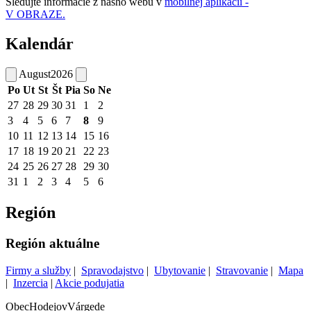
Sledujte informácie z nášho webu v
mobilnej aplikácii -
V OBRAZE.
Kalendár
August
2026
Po
Ut
St
Št
Pia
So
Ne
27
28
29
30
31
1
2
3
4
5
6
7
8
9
10
11
12
13
14
15
16
17
18
19
20
21
22
23
24
25
26
27
28
29
30
31
1
2
3
4
5
6
Región
Región aktuálne
Firmy a služby
|
Spravodajstvo
|
Ubytovanie
|
Stravovanie
|
Mapa
|
Inzercia
|
Akcie podujatia
Obec
Hodejov
Várgede