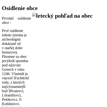
Osídlenie obce
Prvotné osídlenie
obce :
Prvé osídlenie
tohoto územia je
archeológmi
dokázané už
v staršej dobe
bronzovej.
Písomne sa obec
prvýkrát spomína
pod názvom
Genech v roku
1246. Vlastnili ju
viaceré šľachtické
rody, z ktorých
najvýznamnejší
boli Ilšvaiovci,
Lórantfiovci,
Petökovci, či
Kubíniovci.