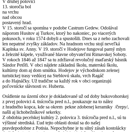
V druhej polovici
13. storočia bol
na vrchu
nad obcou
postavený hrad.
V 15. storočí sa spomína v podobe Castrum Gedew. Odolával
náporom Husitov aj Turkov, ktorý ho nakoniec, po viacerých
pokusoch, v roku 1574 dobyli a spustošili. Dnes sa z neho zachovali
len nepatrné zvyšky základov. Na hradnom vrchu stojí neveľká
Kaplnka sv. Anny. V 19. storočí v Hodejove fungoval parný mlyn
a železité kúpele, využívané hlavne obyvateľmi Rimavskej Soboty.
V rokoch 1846 až 1847 sa tu zdržiaval revolučný maďarský básnik
Sándor Petőfi. V obci nájdete základnú školu, materskú školu,
kultúrny dom aj dom smútku. Hodejov je východiskom zelenej
turistickej trasy vedúcej na Steblovú skalu, vrch Ragáč
a do Hajnáčky. Už tradične sa každý rok v obci organizujú
poľovnícke slávnosti sv. Huberta.
Osídlenie na území obce je dokladované už od doby bukovohorskej
z prvej polovici 4. tisícročia pred n.l., poukazuje na to nález
z hradného kopca, kde sa okrem pekne zdobenej keramiky /črepy/,
našli aj lichobežníkové sekerky.
Z obdobia pecelskej kultúry 2. polovica 3. tisícročia pred n.l., sú tu
výšinné strediská. Ľud tejto oblasti dostal sa do našej
pravdepodobne z Potisia. Nepochybne je tu silný zásah kostolácky