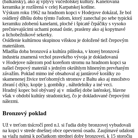
(balkánsky), ako aj vplyvy vučedolskej kultúry. Kanelovaná
keramika je rozšírená v celej Karpatskej kotline.
Výskum roku 1962 na hradnom kopci v Hodejove dokázal, že bol
osídlený dlhšiu dobu týmto ľudom, ktorý zanechal po sebe typickú
keramiku zdobenú kanelami, ploché i špicaté črpáčiky s vysoko
prečnievajúcimi uchami ponad ústie, prasleny ako aj kopytnavé
a lichobežníkové sekerky.
Osídlenie kultúrnou skupinou višskou je doložené tiež črepovým
materiálom.
Mladšia doba bronzová a kultúra pilínska, v ktorej bronzová
industria znamená vrchol pravekého vývoja je dokladovaná
v Hodejove nálezom pod koreňom stromu na hradnom kopci sa
našiel črepový materiál s jedným okrúhlym hlineným prevŕtaným
závažím. Poklad mimo iné obsahoval aj jantárové korálky zo
skamenenej živice treťohorných stromov z Baltu ako aj množstvo
zbraní ( dýky, kopije ), gombíky , náhrdelníky a iné veci.
Hradný kopec bol obývaný aj v mladšej dobe laténskej, hlavne
však v období kultúry stradonickej, čo je dokladované črepovými
nálezmi.
Bronzový poklad
Už v treťom tisícročí pred n.l. si ľudia doby bronzovej vybudovali
na kopci v strede dnešnej obce opevnenú osadu. Zaujímavé udalosti
sa viažu najmä k počiatkom strednej doby bronzovej, k 15 storočiu