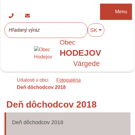
Rovno na obsah
Rovno na menu
Menu
+421 047/568 31 02
starosta@obechodejov.sk
Slovensky
SK
Hľadaný výraz
Hľadať
Obec
HODEJOV
Várgede
Úvodná stránka
Udalosti v obci
Fotogaléria
Deň dôchodcov 2018
Deň dôchodcov 2018
Deň dôchodcov 2018