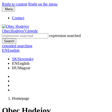
Right to content
Right on the menu
Menu
Contact
Obec
Hodejov
Várgede
expression searched
Search
extended searching
EN
English
SK
Slovensky
EN
English
HU
Magyar
Homepage
Obec Hodejov