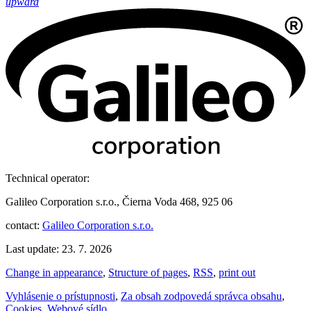
upward
Technical operator:
Galileo Corporation s.r.o., Čierna Voda 468, 925 06
contact:
Galileo Corporation s.r.o.
Last update: 23. 7. 2026
Change in appearance
,
Structure of pages
,
RSS
,
print out
Vyhlásenie o prístupnosti
,
Za obsah zodpovedá správca obsahu
,
Cookies
,
Webové sídlo