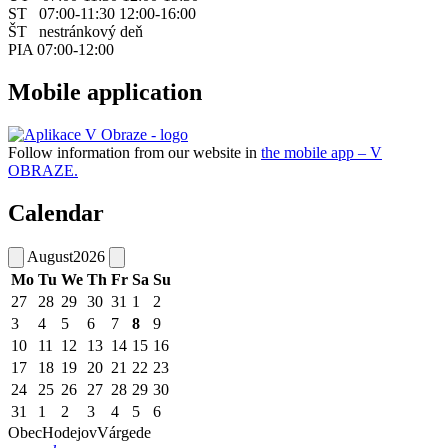
ST 07:00-11:30 12:00-16:00
ŠT nestránkový deň
PIA 07:00-12:00
Mobile application
Follow information from our website in
the mobile app – V
OBRAZE.
Calendar
August
2026
Mo
Tu
We
Th
Fr
Sa
Su
27
28
29
30
31
1
2
3
4
5
6
7
8
9
10
11
12
13
14
15
16
17
18
19
20
21
22
23
24
25
26
27
28
29
30
31
1
2
3
4
5
6
Obec
Hodejov
Várgede