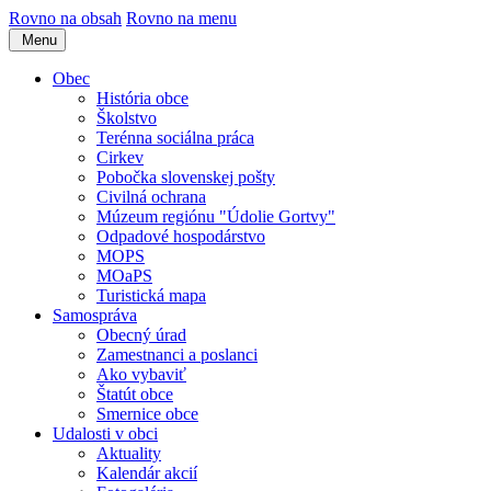
Rovno na obsah
Rovno na menu
Menu
Obec
História obce
Školstvo
Terénna sociálna práca
Cirkev
Pobočka slovenskej pošty
Civilná ochrana
Múzeum regiónu "Údolie Gortvy"
Odpadové hospodárstvo
MOPS
MOaPS
Turistická mapa
Samospráva
Obecný úrad
Zamestnanci a poslanci
Ako vybaviť
Štatút obce
Smernice obce
Udalosti v obci
Aktuality
Kalendár akcií