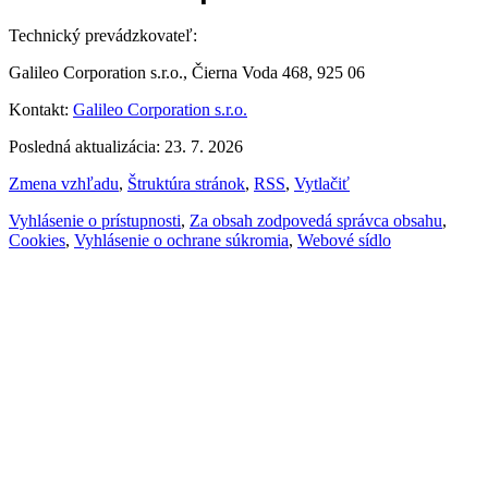
Technický prevádzkovateľ:
Galileo Corporation s.r.o., Čierna Voda 468, 925 06
Kontakt:
Galileo Corporation s.r.o.
Posledná aktualizácia: 23. 7. 2026
Zmena vzhľadu
,
Štruktúra stránok
,
RSS
,
Vytlačiť
Vyhlásenie o prístupnosti
,
Za obsah zodpovedá správca obsahu
,
Cookies
,
Vyhlásenie o ochrane súkromia
,
Webové sídlo