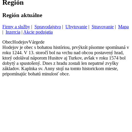
Región
Región aktuálne
Firmy a služby
|
Spravodajstvo
|
Ubytovanie
|
Stravovanie
|
Mapa
|
Inzercia
|
Akcie podujatia
Obec
Hodejov
Várgede
Hodejov je obec s bohatou históriou, prvýkrát písomne spomínaná v
roku 1244. V 13. storočí bol na vrchu nad obcou postavený hrad,
ktorý odolával náporom Husitov aj Turkov, avšak v roku 1574 bol
dobytý a spustošený. Dnes z hradu zostali len nepatrné zvyšky
základov. Kaplnka sv. Anny stojí na tomto historickom mieste,
pripomínajúc bohatú minulosť obce.