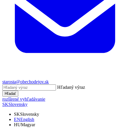
starosta@obechodejov.sk
Hľadaný výraz
Hľadať
rozšírené vyhľadávanie
SK
Slovensky
SK
Slovensky
EN
English
HU
Magyar