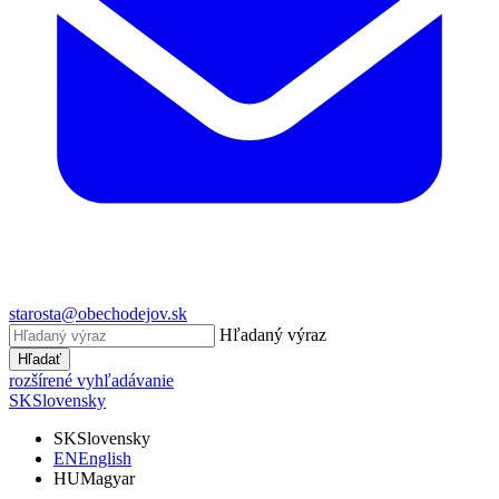
starosta@obechodejov.sk
Hľadaný výraz
Hľadať
rozšírené vyhľadávanie
SK
Slovensky
SK
Slovensky
EN
English
HU
Magyar