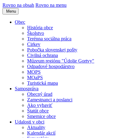
Rovno na obsah
Rovno na menu
Menu
Obec
História obce
Školstvo
Terénna sociálna práca
Cirkev
Pobočka slovenskej pošty
Civilná ochrana
Múzeum regiónu "Údolie Gortvy"
Odpadové hospodárstvo
MOPS
MOaPS
Turistická mapa
Samospráva
Obecný úrad
Zamestnanci a poslanci
Ako vybaviť
Štatút obce
Smernice obce
Udalosti v obci
Aktuality
Kalendár akcií