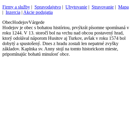
Firmy a služby
|
Spravodajstvo
|
Ubytovanie
|
Stravovanie
|
Mapa
|
Inzercia
|
Akcie podujatia
Obec
Hodejov
Várgede
Hodejov je obec s bohatou históriou, prvýkrát písomne spomínaná v
roku 1244. V 13. storočí bol na vrchu nad obcou postavený hrad,
ktorý odolával náporom Husitov aj Turkov, avšak v roku 1574 bol
dobytý a spustošený. Dnes z hradu zostali len nepatrné zvyšky
základov. Kaplnka sv. Anny stojí na tomto historickom mieste,
pripomínajúc bohatú minulosť obce.