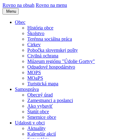
Rovno na obsah
Rovno na menu
Menu
Obec
História obce
Školstvo
Terénna sociálna práca
Cirkev
Pobočka slovenskej pošty
Civilná ochrana
Múzeum regiónu "Údolie Gortvy"
Odpadové hospodárstvo
MOPS
MOaPS
Turistická mapa
Samospráva
Obecný úrad
Zamestnanci a poslanci
Ako vybaviť
Štatút obce
Smernice obce
Udalosti v obci
Aktuality
Kalendár akcií