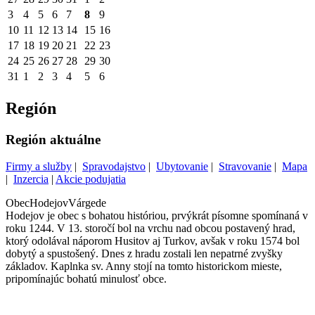
3
4
5
6
7
8
9
10
11
12
13
14
15
16
17
18
19
20
21
22
23
24
25
26
27
28
29
30
31
1
2
3
4
5
6
Región
Región aktuálne
Firmy a služby
|
Spravodajstvo
|
Ubytovanie
|
Stravovanie
|
Mapa
|
Inzercia
|
Akcie podujatia
Obec
Hodejov
Várgede
Hodejov je obec s bohatou históriou, prvýkrát písomne spomínaná v
roku 1244. V 13. storočí bol na vrchu nad obcou postavený hrad,
ktorý odolával náporom Husitov aj Turkov, avšak v roku 1574 bol
dobytý a spustošený. Dnes z hradu zostali len nepatrné zvyšky
základov. Kaplnka sv. Anny stojí na tomto historickom mieste,
pripomínajúc bohatú minulosť obce.