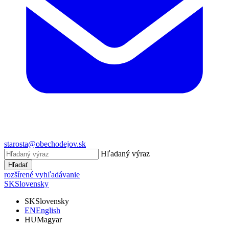
starosta@obechodejov.sk
Hľadaný výraz
Hľadať
rozšírené vyhľadávanie
SK
Slovensky
SK
Slovensky
EN
English
HU
Magyar