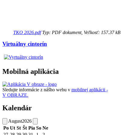
TKO 2026.pdf
Typ: PDF dokument, Veľkosť: 157.37 kB
Virtuálny cintorín
Mobilná aplikácia
Sledujte informácie z nášho webu v
mobilnej aplikácii -
V OBRAZE.
Kalendár
August
2026
Po
Ut
St
Št
Pia
So
Ne
27
28
29
30
31
1
2