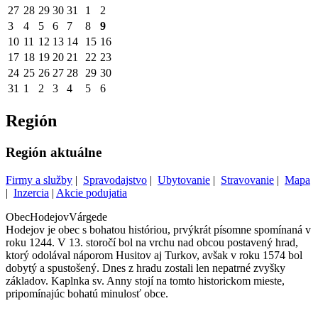
27
28
29
30
31
1
2
3
4
5
6
7
8
9
10
11
12
13
14
15
16
17
18
19
20
21
22
23
24
25
26
27
28
29
30
31
1
2
3
4
5
6
Región
Región aktuálne
Firmy a služby
|
Spravodajstvo
|
Ubytovanie
|
Stravovanie
|
Mapa
|
Inzercia
|
Akcie podujatia
Obec
Hodejov
Várgede
Hodejov je obec s bohatou históriou, prvýkrát písomne spomínaná v
roku 1244. V 13. storočí bol na vrchu nad obcou postavený hrad,
ktorý odolával náporom Husitov aj Turkov, avšak v roku 1574 bol
dobytý a spustošený. Dnes z hradu zostali len nepatrné zvyšky
základov. Kaplnka sv. Anny stojí na tomto historickom mieste,
pripomínajúc bohatú minulosť obce.