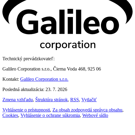
Technický prevádzkovateľ:
Galileo Corporation s.r.o., Čierna Voda 468, 925 06
Kontakt:
Galileo Corporation s.r.o.
Posledná aktualizácia: 23. 7. 2026
Zmena vzhľadu
,
Štruktúra stránok
,
RSS
,
Vytlačiť
Vyhlásenie o prístupnosti
,
Za obsah zodpovedá správca obsahu
,
Cookies
,
Vyhlásenie o ochrane súkromia
,
Webové sídlo