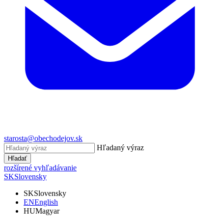
starosta@obechodejov.sk
Hľadaný výraz
Hľadať
rozšírené vyhľadávanie
SK
Slovensky
SK
Slovensky
EN
English
HU
Magyar