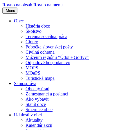
Rovno na obsah
Rovno na menu
Menu
Obec
História obce
Školstvo
Terénna sociálna práca
Cirkev
Pobočka slovenskej pošty
Civilná ochrana
Múzeum regiónu "Údolie Gortvy"
Odpadové hospodárstvo
MOPS
MOaPS
Turistická mapa
Samospráva
Obecný úrad
Zamestnanci a poslanci
Ako vybaviť
Štatút obce
Smernice obce
Udalosti v obci
Aktuality
Kalendár akcií