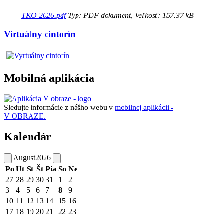
TKO 2026.pdf
Typ: PDF dokument, Veľkosť: 157.37 kB
Virtuálny cintorín
Mobilná aplikácia
Sledujte informácie z nášho webu v
mobilnej aplikácii -
V OBRAZE.
Kalendár
August
2026
Po
Ut
St
Št
Pia
So
Ne
27
28
29
30
31
1
2
3
4
5
6
7
8
9
10
11
12
13
14
15
16
17
18
19
20
21
22
23