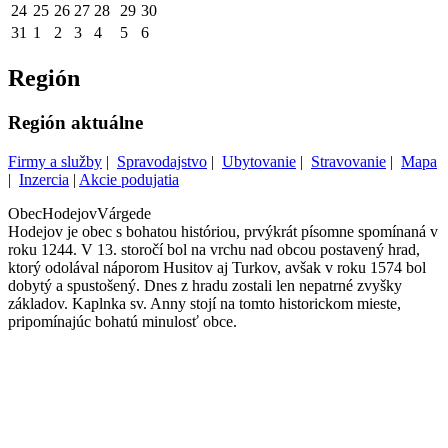
24
25
26
27
28
29
30
31
1
2
3
4
5
6
Región
Región aktuálne
Firmy a služby
|
Spravodajstvo
|
Ubytovanie
|
Stravovanie
|
Mapa
|
Inzercia
|
Akcie podujatia
Obec
Hodejov
Várgede
Hodejov je obec s bohatou históriou, prvýkrát písomne spomínaná v
roku 1244. V 13. storočí bol na vrchu nad obcou postavený hrad,
ktorý odolával náporom Husitov aj Turkov, avšak v roku 1574 bol
dobytý a spustošený. Dnes z hradu zostali len nepatrné zvyšky
základov. Kaplnka sv. Anny stojí na tomto historickom mieste,
pripomínajúc bohatú minulosť obce.