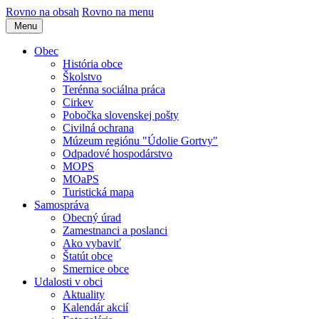
Rovno na obsah
Rovno na menu
Menu
Obec
História obce
Školstvo
Terénna sociálna práca
Cirkev
Pobočka slovenskej pošty
Civilná ochrana
Múzeum regiónu "Údolie Gortvy"
Odpadové hospodárstvo
MOPS
MOaPS
Turistická mapa
Samospráva
Obecný úrad
Zamestnanci a poslanci
Ako vybaviť
Štatút obce
Smernice obce
Udalosti v obci
Aktuality
Kalendár akcií