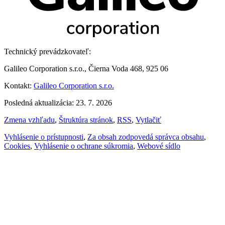
Technický prevádzkovateľ:
Galileo Corporation s.r.o., Čierna Voda 468, 925 06
Kontakt:
Galileo Corporation s.r.o.
Posledná aktualizácia: 23. 7. 2026
Zmena vzhľadu
,
Štruktúra stránok
,
RSS
,
Vytlačiť
Vyhlásenie o prístupnosti
,
Za obsah zodpovedá správca obsahu
,
Cookies
,
Vyhlásenie o ochrane súkromia
,
Webové sídlo