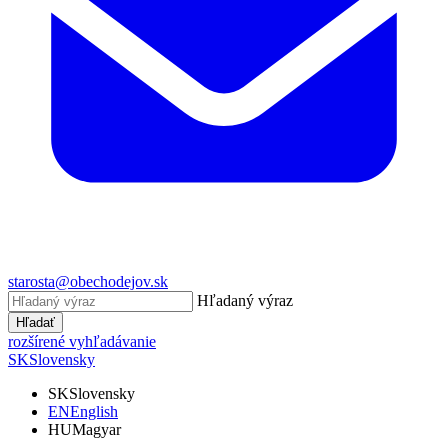
starosta@obechodejov.sk
Hľadaný výraz
Hľadať
rozšírené vyhľadávanie
SK
Slovensky
SK
Slovensky
EN
English
HU
Magyar