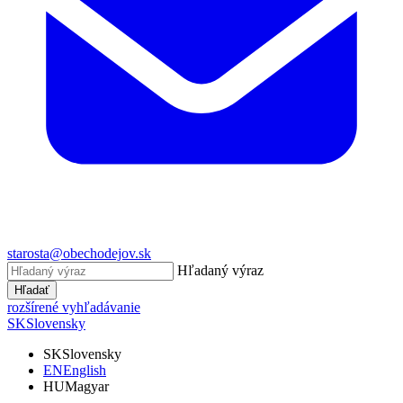
starosta@obechodejov.sk
Hľadaný výraz
Hľadať
rozšírené vyhľadávanie
SK
Slovensky
SK
Slovensky
EN
English
HU
Magyar