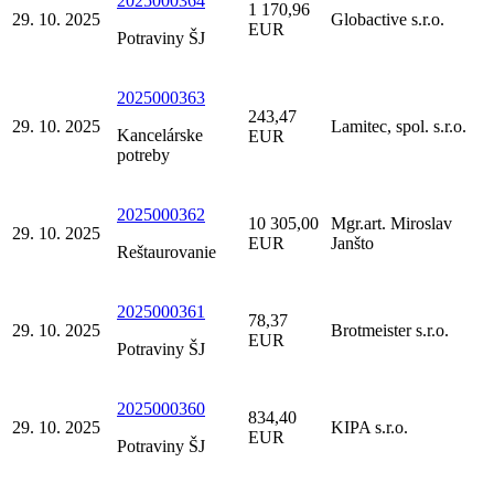
2025000364
1 170,96
29. 10. 2025
Globactive s.r.o.
EUR
Potraviny ŠJ
2025000363
243,47
29. 10. 2025
Lamitec, spol. s.r.o.
Kancelárske
EUR
potreby
2025000362
10 305,00
Mgr.art. Miroslav
29. 10. 2025
EUR
Janšto
Reštaurovanie
2025000361
78,37
29. 10. 2025
Brotmeister s.r.o.
EUR
Potraviny ŠJ
2025000360
834,40
29. 10. 2025
KIPA s.r.o.
EUR
Potraviny ŠJ