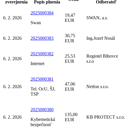
zverejnenia
Popis plnenia
Odberateľ
2025000384
19,47
6. 2. 2026
SWAN, a.s.
EUR
Swan
30,75
6. 2. 2026
2025000383
Ing.Jozef Nosál
EUR
2025000382
25,53
Regiotel Blhovce
6. 2. 2026
EUR
s.r.o
Internet
2025000381
47,06
6. 2. 2026
Netfon s.r.o.
Tel. OcU, ŠJ,
EUR
TSP
2025000380
135,00
6. 2. 2026
KB PROTECT s.r.o.
Kybernetická
EUR
bezpečnosť