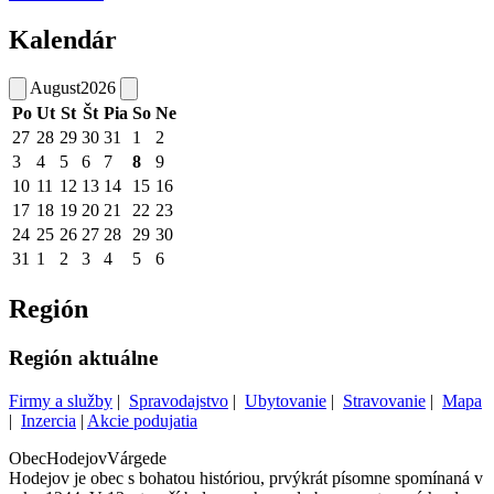
Kalendár
August
2026
Po
Ut
St
Št
Pia
So
Ne
27
28
29
30
31
1
2
3
4
5
6
7
8
9
10
11
12
13
14
15
16
17
18
19
20
21
22
23
24
25
26
27
28
29
30
31
1
2
3
4
5
6
Región
Región aktuálne
Firmy a služby
|
Spravodajstvo
|
Ubytovanie
|
Stravovanie
|
Mapa
|
Inzercia
|
Akcie podujatia
Obec
Hodejov
Várgede
Hodejov je obec s bohatou históriou, prvýkrát písomne spomínaná v