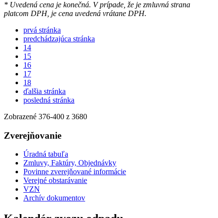
* Uvedená cena je konečná. V prípade, že je zmluvná strana
platcom DPH, je cena uvedená vrátane DPH.
prvá stránka
predchádzajúca stránka
14
15
16
17
18
ďalšia stránka
posledná stránka
Zobrazené
376
-
400
z 3680
Zverejňovanie
Úradná tabuľa
Zmluvy, Faktúry, Objednávky
Povinne zverejňované informácie
Verejné obstarávanie
VZN
Archív dokumentov