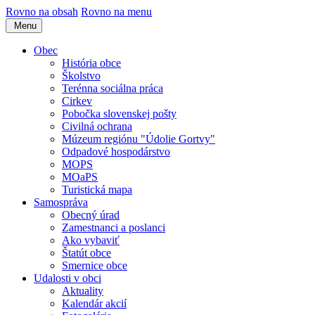
Rovno na obsah
Rovno na menu
Menu
Obec
História obce
Školstvo
Terénna sociálna práca
Cirkev
Pobočka slovenskej pošty
Civilná ochrana
Múzeum regiónu "Údolie Gortvy"
Odpadové hospodárstvo
MOPS
MOaPS
Turistická mapa
Samospráva
Obecný úrad
Zamestnanci a poslanci
Ako vybaviť
Štatút obce
Smernice obce
Udalosti v obci
Aktuality
Kalendár akcií