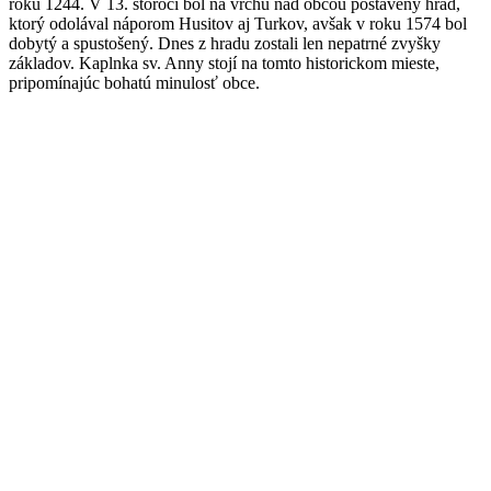
roku 1244. V 13. storočí bol na vrchu nad obcou postavený hrad,
ktorý odolával náporom Husitov aj Turkov, avšak v roku 1574 bol
dobytý a spustošený. Dnes z hradu zostali len nepatrné zvyšky
základov. Kaplnka sv. Anny stojí na tomto historickom mieste,
pripomínajúc bohatú minulosť obce.