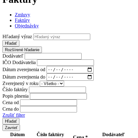
Zmluvy
Faktúry
Objednávky
Hľadaný výraz
Hľadať
Rozšírené hľadanie
Dodávateľ
IČO Dodávatelia
Dátum zverejnenia od
Dátum zverejnenia do
Zverejnený v roku
Číslo faktúry
Popis plnenia
Cena od
Cena do
Zrušiť filter
Zavrieť
Dátum
Číslo faktúry
Dodávateľ
Cena *