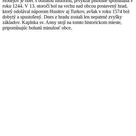
Hodejov je obec s bohatou históriou, prvýkrát písomne spomínaná v
roku 1244. V 13. storočí bol na vrchu nad obcou postavený hrad,
ktorý odolával náporom Husitov aj Turkov, avšak v roku 1574 bol
dobytý a spustošený. Dnes z hradu zostali len nepatrné zvyšky
základov. Kaplnka sv. Anny stojí na tomto historickom mieste,
pripomínajúc bohatú minulosť obce.