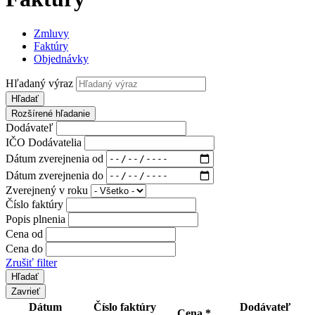
Zmluvy
Faktúry
Objednávky
Hľadaný výraz
Hľadať
Rozšírené hľadanie
Dodávateľ
IČO Dodávatelia
Dátum zverejnenia od
Dátum zverejnenia do
Zverejnený v roku
Číslo faktúry
Popis plnenia
Cena od
Cena do
Zrušiť filter
Zavrieť
Dátum
Číslo faktúry
Dodávateľ
Cena *