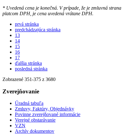
* Uvedená cena je konečná. V prípade, že je zmluvná strana
platcom DPH, je cena uvedená vrátane DPH.
prvá stránka
predchádzajúca stránka
13
14
15
16
17
ďalšia stránka
posledná stránka
Zobrazené
351
-
375
z 3680
Zverejňovanie
Úradná tabuľa
Zmluvy, Faktúry, Objednávky
Povinne zverejňované informácie
Verejné obstarávanie
VZN
Archív dokumentov