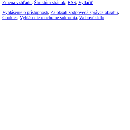
Zmena vzhľadu
,
Štruktúra stránok
,
RSS
,
Vytlačiť
Vyhlásenie o prístupnosti
,
Za obsah zodpovedá správca obsahu
,
Cookies
,
Vyhlásenie o ochrane súkromia
,
Webové sídlo