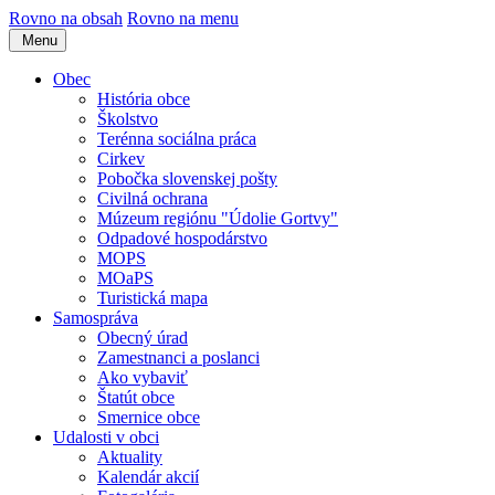
Rovno na obsah
Rovno na menu
Menu
Obec
História obce
Školstvo
Terénna sociálna práca
Cirkev
Pobočka slovenskej pošty
Civilná ochrana
Múzeum regiónu "Údolie Gortvy"
Odpadové hospodárstvo
MOPS
MOaPS
Turistická mapa
Samospráva
Obecný úrad
Zamestnanci a poslanci
Ako vybaviť
Štatút obce
Smernice obce
Udalosti v obci
Aktuality
Kalendár akcií