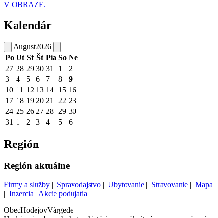
V OBRAZE.
Kalendár
August
2026
Po
Ut
St
Št
Pia
So
Ne
27
28
29
30
31
1
2
3
4
5
6
7
8
9
10
11
12
13
14
15
16
17
18
19
20
21
22
23
24
25
26
27
28
29
30
31
1
2
3
4
5
6
Región
Región aktuálne
Firmy a služby
|
Spravodajstvo
|
Ubytovanie
|
Stravovanie
|
Mapa
|
Inzercia
|
Akcie podujatia
Obec
Hodejov
Várgede