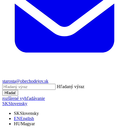
starosta@obechodejov.sk
Hľadaný výraz
Hľadať
rozšírené vyhľadávanie
SK
Slovensky
SK
Slovensky
EN
English
HU
Magyar